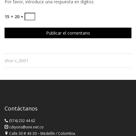
Por favor, introduce una respuesta en dígitos:
15 + 20 =
shor-c_0001
Contáctanos
(574) 232 44 62
cdiyons@une.net.co
Calle 30 # 43-30 – Medellín / Colombia.