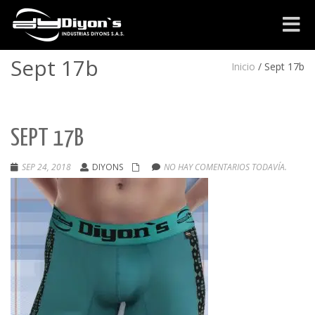
Cambia
navega
Sept 17b
Inicio
/
Sept 17b
SEPT 17B
SEP 24, 2018
DIYONS
NO HAY COMENTARIOS TODAVÍA.