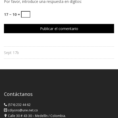
Por favor, introduce una respuesta en dígitos:
17 − 10 =
Sept 17b
Contáctanos
(574) 232 44 62
cdiyons@une.net.co
Calle 30 # 43-30 – Medellín / Colombia.