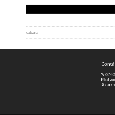
sabana
Contá
(574) 
cdiyon
Calle 3