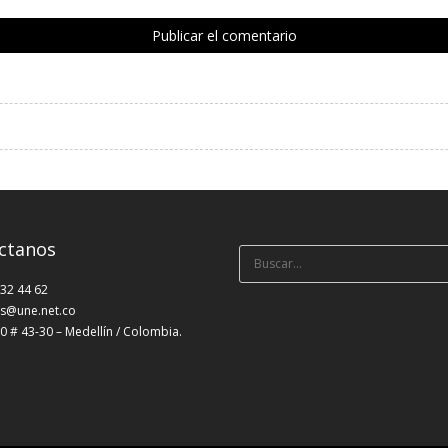
ctanos
Búsqueda
para:
232 44 62
s@une.net.co
0 # 43-30 – Medellín / Colombia.