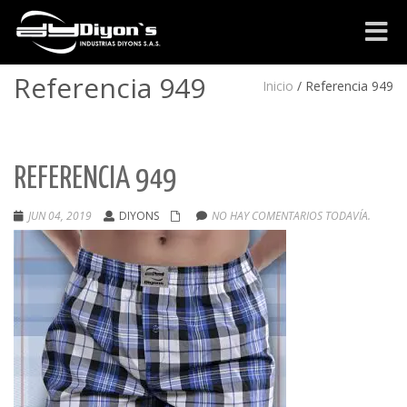
Cambia
navega
Referencia 949
Inicio
/
Referencia 949
REFERENCIA 949
JUN 04, 2019
DIYONS
NO HAY COMENTARIOS TODAVÍA.