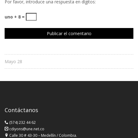
Por favor, introduce una respuesta en dígitos:
uno + 8 =
Mayo 28
Contáctanos
(574) 232 44 62
cdiyons@une.net.co
Calle 30 # 43-30 – Medellín / Colombia.