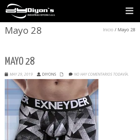
Cambia
navega
Mayo 28
Inicio
/
Mayo 28
MAYO 28
MAY 29, 2019
DIYONS
NO HAY COMENTARIOS TODAVÍA.