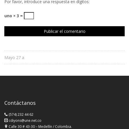
Por favor, introduce una respuesta en dígitos:
uno × 3 =
Mayo 27 a
Contáctanos
(574) 232 44 62
cdiyons@une.net.co
Calle 30 # 43-30 – Medellín / Colombia.