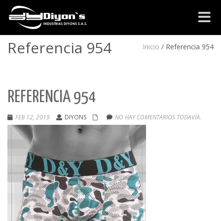
Cambia
navega
Referencia 954
Inicio
/
Referencia 954
REFERENCIA 954
FEB 12, 2019
DIYONS
NO HAY COMENTARIOS TODAVÍA.