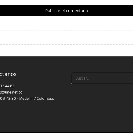
ctanos
Búsqueda
para:
232 44 62
s@une.net.co
0 # 43-30 – Medellín / Colombia.