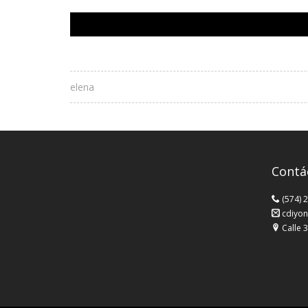
elena
Contá
(574) 
cdiyon
Calle 3