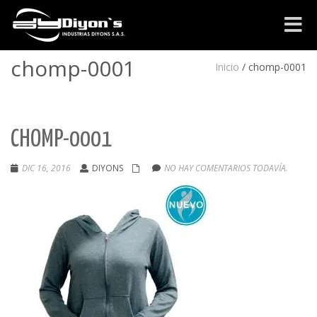
Cambia
navega
chomp-0001
Inicio
/
chomp-0001
CHOMP-0001
DIC 16, 2016
DIYONS
NO HAY COMENTARIOS TODAVÍA.