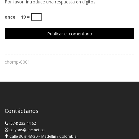
Por favor, introduce una respuesta en dígitos:
once + 19 =
chomp-0001
Contáctanos
(574) 232 44 62
cdiyons@une.net.co
Calle 30 # 43-30 – Medellín / Colombia.