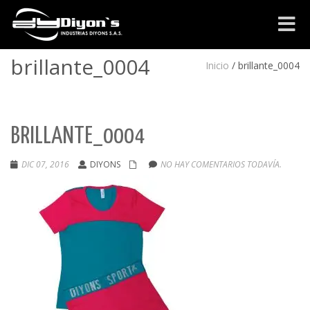
Cambia
navega
brillante_0004
Inicio
/
brillante_0004
BRILLANTE_0004
DIC 07, 2016
DIYONS
NO HAY COMENTARIOS TODAVÍA.