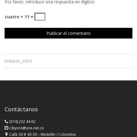
Por favor, introduce una respuesta en dígitos:
cuatro + 11 =
brillante_0004
Contáctanos
(574) 232 44 62
cdiyons@une.net.co
Calle 30 # 43-30 – Medellín / Colombia.