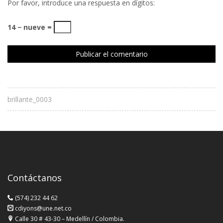
Por favor, introduce una respuesta en dígitos:
14 − nueve =
brillante_0003
Contáctanos
(574) 232 44 62
cdiyons@une.net.co
Calle 30 # 43-30 – Medellín / Colombia.