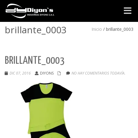
Cambia
navega
brillante_0003
Inicio
/
brillante_0003
BRILLANTE_0003
DIC 07, 2016
DIYONS
NO HAY COMENTARIOS TODAVÍA.