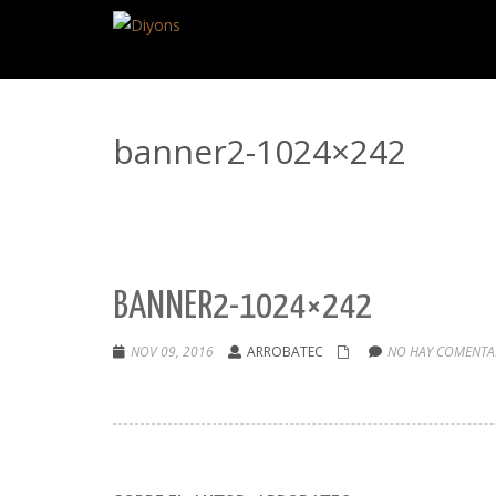
banner2-1024×242
BANNER2-1024×242
NOV 09, 2016
ARROBATEC
NO HAY COMENTAR