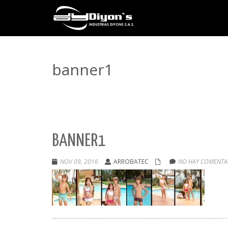
banner1
BANNER1
NOV 09, 2016
ARROBATEC
NO HAY COMENTAR