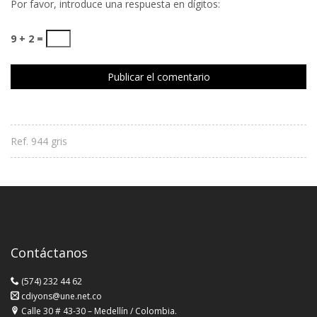
Por favor, introduce una respuesta en dígitos:
9 + 2 =
Ref. 944 gris
Contáctanos
(574) 232 44 62
cdiyons@une.net.co
Calle 30 # 43-30 – Medellín / Colombia.