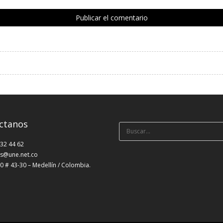
ctanos
Búsqueda
para:
232 44 62
s@une.net.co
0 # 43-30 – Medellín / Colombia.