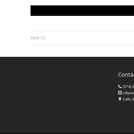
Abril 12
Contá
(574) 
cdiyon
Calle 3