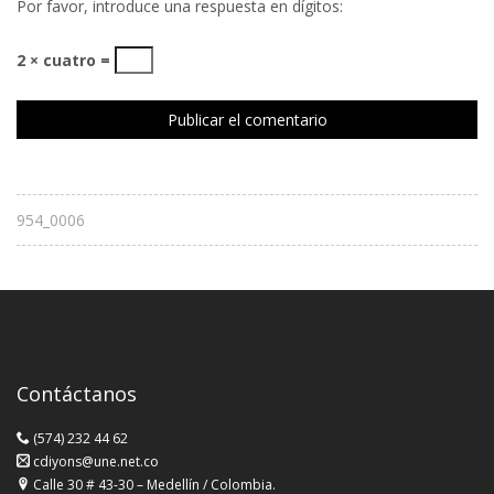
Por favor, introduce una respuesta en dígitos:
2 × cuatro =
954_0006
Contáctanos
(574) 232 44 62
cdiyons@une.net.co
Calle 30 # 43-30 – Medellín / Colombia.