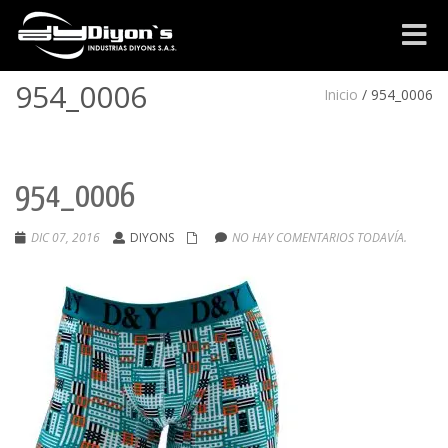
Cambia
navega
954_0006
Inicio
/
954_0006
954_0006
DIC 07, 2016
DIYONS
NO HAY COMENTARIOS TODAVÍA.