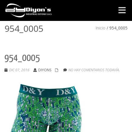
Cambia
navega
954_0005
Inicio
/
954_0005
954_0005
DIC 07, 2016
DIYONS
NO HAY COMENTARIOS TODAVÍA.