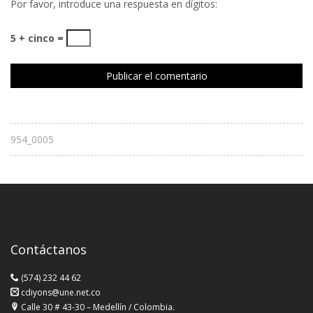
Por favor, introduce una respuesta en dígitos:
5 + cinco =
954_0005
Contáctanos
(574) 232 44 62
cdiyons@une.net.co
Calle 30 # 43-30 – Medellín / Colombia.