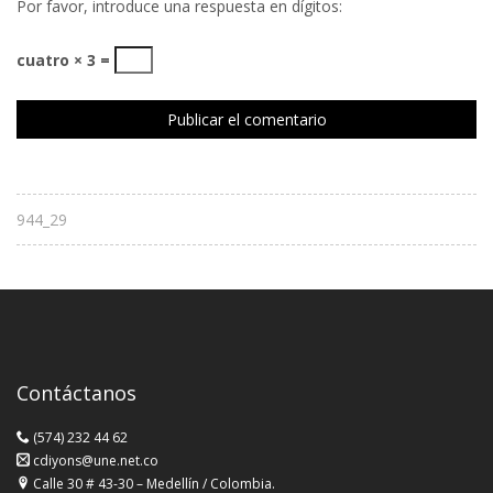
Por favor, introduce una respuesta en dígitos:
cuatro × 3 =
944_29
Contáctanos
(574) 232 44 62
cdiyons@une.net.co
Calle 30 # 43-30 – Medellín / Colombia.