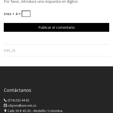
Por favor, introduce una respuesta en dígitos:
tres × 4 =
944_26
Contáctanos
(574) 232 44 62
cdiyons@une.net.co
Calle 30 # 43-30 – Medellín / Colombia.