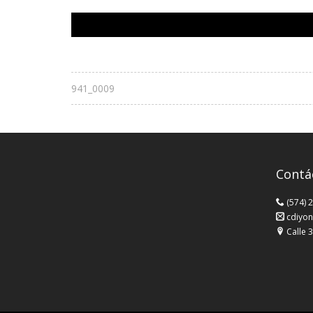
941_0009
Contá
(574) 
cdiyon
Calle 3