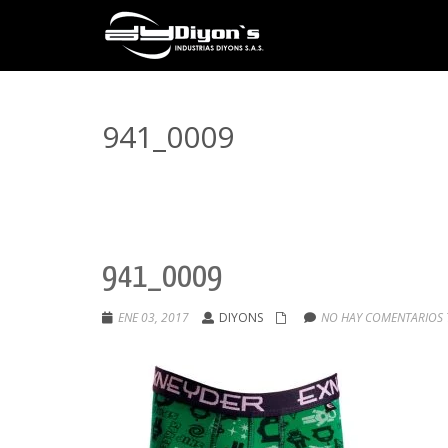
941_0009
941_0009
ENE 03, 2017
DIYONS
NO HAY COMENTARIOS 