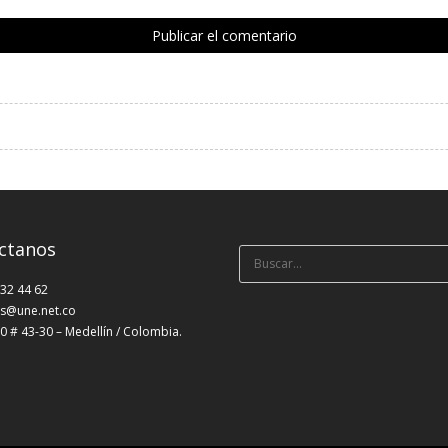
ctanos
Búsqueda
para:
232 44 62
s@une.net.co
0 # 43-30 – Medellín / Colombia.