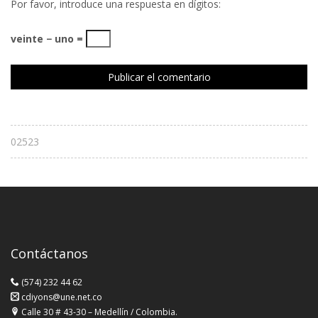
Por favor, introduce una respuesta en dígitos:
veinte − uno =
02523
Contáctanos
(574) 232 44 62
cdiyons@une.net.co
Calle 30 # 43-30 – Medellín / Colombia.