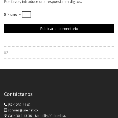
Por favor, introduce una respuesta en dígitos:
5 × uno =
02
Contáctanos
(574) 232 44 62
cdiyons@une.net.co
Calle 30 # 43-30 – Medellín / Colombia.