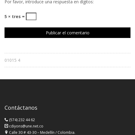
Por favor, introduce una respuesta en dígitos:
5 × tres =
01015 4
Contáctanos
(574) 232 44 62
cdiyons@une.net.co
Calle 30 # 43-30 – Medellín / Colombia.